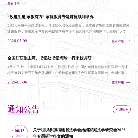
查看详细
“数趣生慧 家教有方” 家庭教育专题讲座顺利举办
为深入推进全民阅读工作，持续深化书香校园建设，扎实做好教职工家庭家教家风
建设服务，在第31个世界读书日暨学校首个全民阅读活动周氛围下，由厦门大学妇
委会、校工会主办，医学院妇委会承办的“数趣生慧，家教有方”家庭教育专题讲
2026-05-09
查看详细
座，于2026年5月7日中午在医学院成义楼102会议室顺利举行，70余名教职工参加
本次讲座。校妇委会主任、校工会副主席陈小芬出席活动，讲座由医学院妇委会主
任李文君主持。本次讲座特邀原厦门市教育局副局长、...
全国妇联副主席、书记处书记冯玲一行来校调研
4月29日上午，全国妇联副主席、书记处书记、中国妇女研究会副会长冯玲一行来
校开展妇女研究工作专题调研，在学校颂恩楼215会议室举办座谈会。全国妇联妇
女研究所所长、中国妇女研究会秘书长郭晔，全国妇联妇女研究所副所长、中国妇
2026-05-06
查看详细
女研究会副秘书长张永英，福建省妇联党组书记、主席林叶萍，厦门市妇联党组书
记、主席林进春，厦门大学党委副书记、工会主席、妇女/性别研究与培训基地（以
下简称“基地”）主任孙理出席座谈会。校工会常务副主席、...
通知公告
MORE
关于组织参加福建省法学会婚姻家庭法学研究会2026
06/15
2026
年专题研讨征文的通知